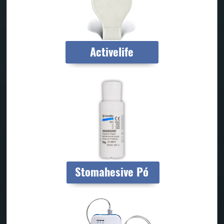
Activelife
Stomahesive Pó