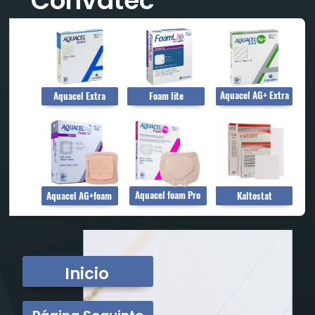
Convatec
Aquacel AG+ Extra
Aquacel Extra
Foam lite
Aquacel foam Pro
Aquacel AG+foam
Kaltostat
Inicio