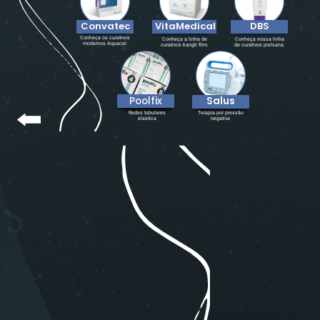
Convatec
VitaMedical
DBS
Conheça os
curativos
Conheça a linha de
Conheça nossa linha
modernos Aquacel.
curativos kangli film.
de curativos pielsana.
Poolfix
Salus
Redes tubulares
Terapia por pressão
elastica
negativa