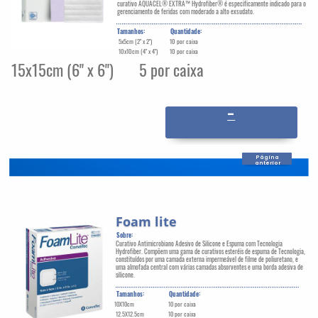
curativo AQUACEL® EXTRA™ Hydrofiber® é especificamente indicado para o
gerenciamento de feridas com moderado a alto exsudato.
Tamanhos:
Quantidade:
5x5cm (2" x 2")
10 por caixa
10x10cm (4" x 4")
10 por caixa
15x15cm (6" x 6")
5 por caixa
-
Página
anterior
Foam lite
Sobre:
Curativo Antimicrobiano Adesivo de Silicone e Espuma com Tecnologia
Hydrofiber. Compõem uma gama de curativos esteréis de espuma de Tecnologia,
constituídos por uma camada externa impermeável de filme de poliuretano, e
uma almofada central com várias camadas absorventes e uma borda adesiva de
silicone.
Tamanhos:
Quantidade:
10X10cm
10 por caixa
12.5X12.5cm
10 por caixa