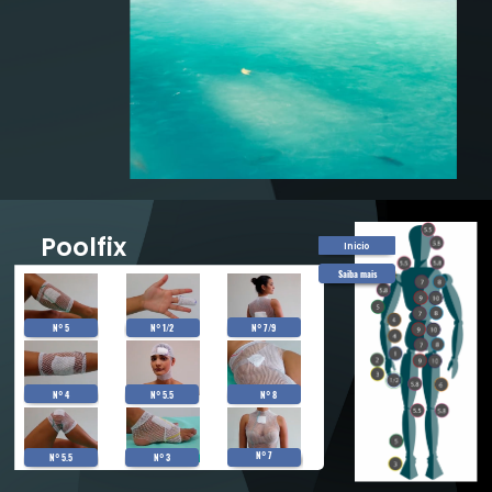
Poolfix
Inicio
Saiba mais
N° 5
N° 7/9
N° 1/2
N° 4
N° 5.5
N° 8
N° 7
N° 5.5
N° 3