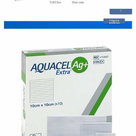
17.5X17.5cm
10 por caixa
-
Página
anterior