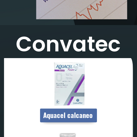
Convatec
Aquacel calcaneo