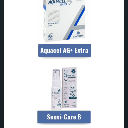
Aquacel AG+ Extra
Sensi-Care
B