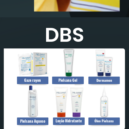
DBS
Pielsana Gel
Gaze rayon
Dermamon
Loção Hidratante
Pielsana Aquoso
Óleo Pielsana