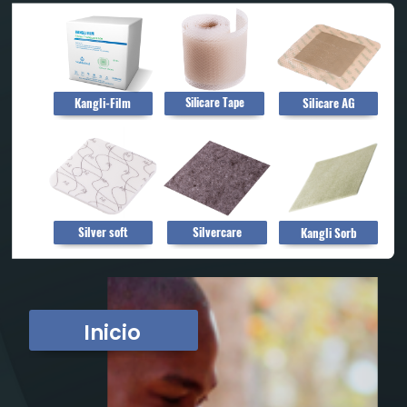
Silicare AG
Kangli-Film
Silicare Tape
Silver soft
Silvercare
Kangli Sorb
Inicio