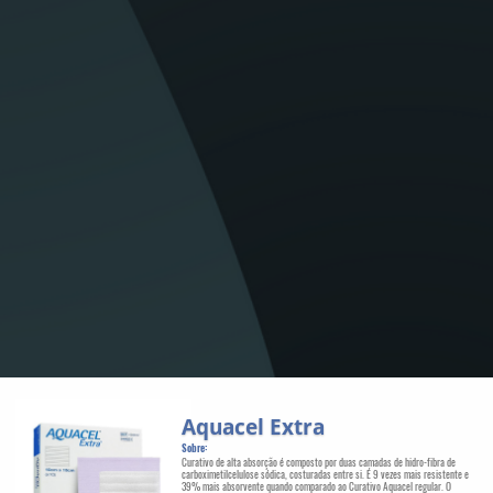
Aquacel Extra
Sobre:
Curativo de alta absorção é composto por duas camadas de hidro-fibra de
carboximetilcelulose sódica, costuradas entre si. É 9 vezes mais resistente e
39% mais absorvente quando comparado ao Curativo Aquacel regular. O